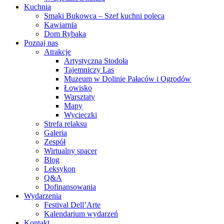
Kuchnia
Smaki Bukowca – Szef kuchni poleca
Kawiarnia
Dom Rybaka
Poznaj nas
Atrakcje
Artystyczna Stodoła
Tajemniczy Las
Muzeum w Dolinie Pałaców i Ogrodów
Łowisko
Warsztaty
Mapy
Wycieczki
Strefa relaksu
Galeria
Zespół
Wirtualny spacer
Blog
Leksykon
Q&A
Dofinansowania
Wydarzenia
Festival Dell’Arte
Kalendarium wydarzeń
Kontakt