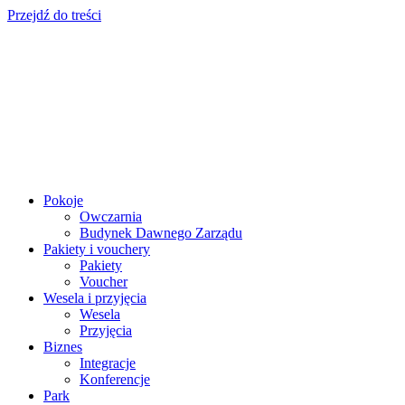
Przejdź do treści
Pokoje
Owczarnia
Budynek Dawnego Zarządu
Pakiety i vouchery
Pakiety
Voucher
Wesela i przyjęcia
Wesela
Przyjęcia
Biznes
Integracje
Konferencje
Park