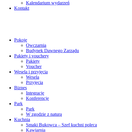
Kalendarium wydarzeń
Kontakt
Pokoje
Owczarnia
Budynek Dawnego Zarządu
Pakiety i vouchery
Pakiety
Voucher
Wesela i przyjęcia
Wesela
Przyjęcia
Biznes
Integracje
Konferencje
Park
Park
W zgodzie z naturą
Kuchnia
Smaki Bukowca – Szef kuchni poleca
Kawiarnia