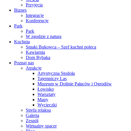
Przyjęcia
Biznes
Integracje
Konferencje
Park
Park
W zgodzie z naturą
Kuchnia
Smaki Bukowca – Szef kuchni poleca
Kawiarnia
Dom Rybaka
Poznaj nas
Atrakcje
Artystyczna Stodoła
Tajemniczy Las
Muzeum w Dolinie Pałaców i Ogrodów
Łowisko
Warsztaty
Mapy
Wycieczki
Strefa relaksu
Galeria
Zespół
Wirtualny spacer