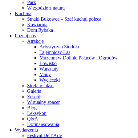
Park
W zgodzie z naturą
Kuchnia
Smaki Bukowca – Szef kuchni poleca
Kawiarnia
Dom Rybaka
Poznaj nas
Atrakcje
Artystyczna Stodoła
Tajemniczy Las
Muzeum w Dolinie Pałaców i Ogrodów
Łowisko
Warsztaty
Mapy
Wycieczki
Strefa relaksu
Galeria
Zespół
Wirtualny spacer
Blog
Leksykon
Q&A
Dofinansowania
Wydarzenia
Festival Dell’Arte