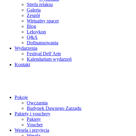
Strefa relaksu
Galeria
Zespół
Wirtualny spacer
Blog
Leksykon
Q&A
Dofinansowania
Wydarzenia
Festival Dell’Arte
Kalendarium wydarzeń
Kontakt
Pokoje
Owczarnia
Budynek Dawnego Zarządu
Pakiety i vouchery
Pakiety
Voucher
Wesela i przyjęcia
Wesela