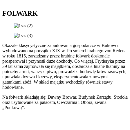
FOLWARK
Okazałe klasycystyczne zabudowania gospodarcze w Bukowcu
wybudowano na początku XIX w. Po śmierci hrabiego von Redena
w roku 1815, zarządzany przez hrabinę folwark doskonale
prosperował i przynosił duże dochody. Co więcej, Fryderyka przez
39 lat sama zajmowała się majątkiem, dostarczała lniane tkaniny na
potrzeby armii, warzyła piwo, prowadziła hodowlę krów rasowych,
uprawiała drzewa i krzewy, eksperymentowała z nowymi
gatunkami zbóż. W skład majątku wchodziły również stawy
hodowlane.
Na folwark składają się: Dawny Browar, Budynek Zarządu, Stodoła
oraz usytuowane za pałacem, Owczarnia i Obora, zwana
„Podkową”.