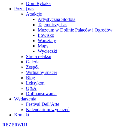
Dom Rybaka
Poznaj nas
Atrakcje
Artystyczna Stodoła
Tajemniczy Las
Muzeum w Dolinie Pałaców i Ogrodów
Łowisko
Warsztaty
Mapy
Wycieczki
Strefa relaksu
Galeria
Zespół
Wirtualny spacer
Blog
Leksykon
Q&A
Dofinansowania
Wydarzenia
Festival Dell’Arte
Kalendarium wydarzeń
Kontakt
REZERWUJ