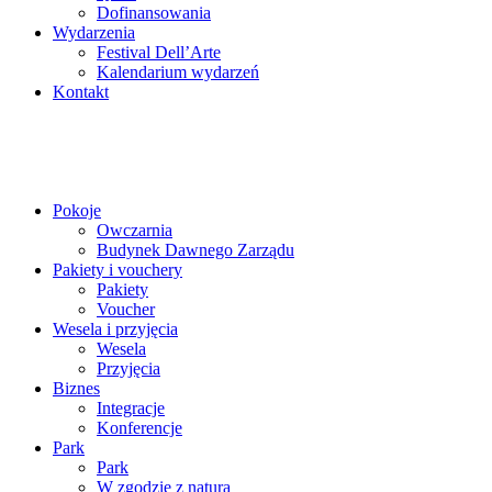
Dofinansowania
Wydarzenia
Festival Dell’Arte
Kalendarium wydarzeń
Kontakt
Pokoje
Owczarnia
Budynek Dawnego Zarządu
Pakiety i vouchery
Pakiety
Voucher
Wesela i przyjęcia
Wesela
Przyjęcia
Biznes
Integracje
Konferencje
Park
Park
W zgodzie z naturą