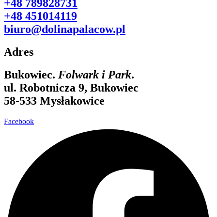
+48 789828731
+48 451014119
biuro@dolinapalacow.pl
Adres
Bukowiec.
Folwark i Park
.
ul. Robotnicza 9, Bukowiec
58-533 Mysłakowice
Facebook