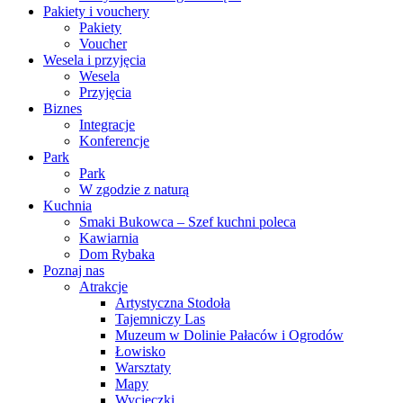
Pakiety i vouchery
Pakiety
Voucher
Wesela i przyjęcia
Wesela
Przyjęcia
Biznes
Integracje
Konferencje
Park
Park
W zgodzie z naturą
Kuchnia
Smaki Bukowca – Szef kuchni poleca
Kawiarnia
Dom Rybaka
Poznaj nas
Atrakcje
Artystyczna Stodoła
Tajemniczy Las
Muzeum w Dolinie Pałaców i Ogrodów
Łowisko
Warsztaty
Mapy
Wycieczki