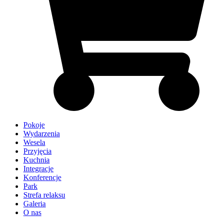
Pokoje
Wydarzenia
Wesela
Przyjęcia
Kuchnia
Integracje
Konferencje
Park
Strefa relaksu
Galeria
O nas