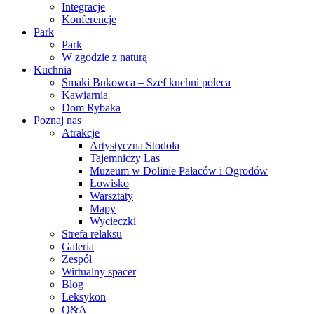
Integracje
Konferencje
Park
Park
W zgodzie z naturą
Kuchnia
Smaki Bukowca – Szef kuchni poleca
Kawiarnia
Dom Rybaka
Poznaj nas
Atrakcje
Artystyczna Stodoła
Tajemniczy Las
Muzeum w Dolinie Pałaców i Ogrodów
Łowisko
Warsztaty
Mapy
Wycieczki
Strefa relaksu
Galeria
Zespół
Wirtualny spacer
Blog
Leksykon
Q&A