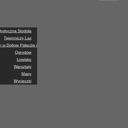
tystyczna Stodoła
Tajemniczy Las
w Dolinie Pałaców i
Ogrodów
Łowisko
Warsztaty
Mapy
Wycieczki