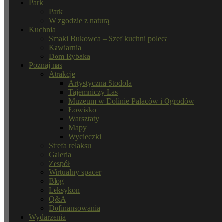
Park
Park
W zgodzie z naturą
Kuchnia
Smaki Bukowca – Szef kuchni poleca
Kawiarnia
Dom Rybaka
Poznaj nas
Atrakcje
Artystyczna Stodoła
Tajemniczy Las
Muzeum w Dolinie Pałaców i Ogrodów
Łowisko
Warsztaty
Mapy
Wycieczki
Strefa relaksu
Galeria
Zespół
Wirtualny spacer
Blog
Leksykon
Q&A
Dofinansowania
Wydarzenia