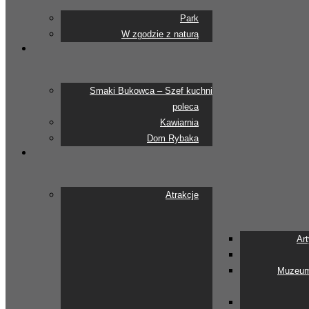
Park
W zgodzie z naturą
Smaki Bukowca – Szef kuchni
poleca
Kawiarnia
Dom Rybaka
Atrakcje
Ar
Muzeum 