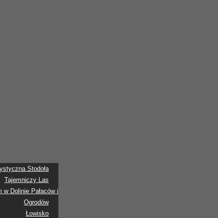
tystyczna Stodoła
Tajemniczy Las
w Dolinie Pałaców i
Ogrodów
Łowisko