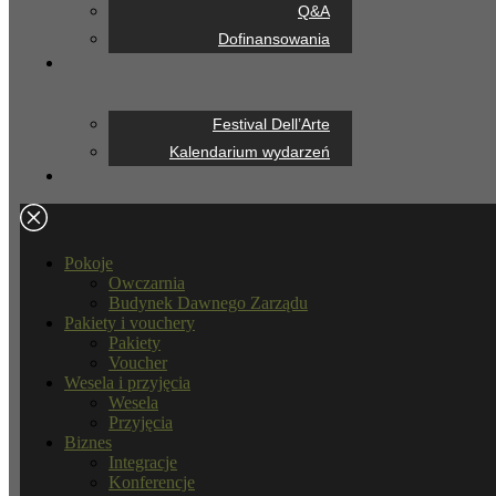
Q&A
Dofinansowania
Festival Dell’Arte
Kalendarium wydarzeń
Pokoje
Owczarnia
Budynek Dawnego Zarządu
Pakiety i vouchery
Pakiety
Voucher
Wesela i przyjęcia
Wesela
Przyjęcia
Biznes
Integracje
Konferencje