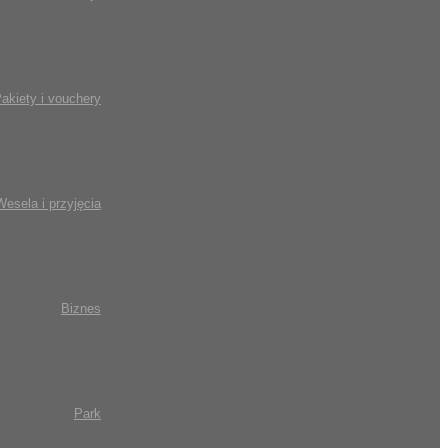
akiety i vouchery
Wesela i przyjęcia
Biznes
Park