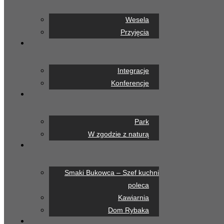
Wesela
Przyjęcia
Integracje
Konferencje
Park
W zgodzie z naturą
Smaki Bukowca – Szef kuchni
poleca
Kawiarnia
Dom Rybaka