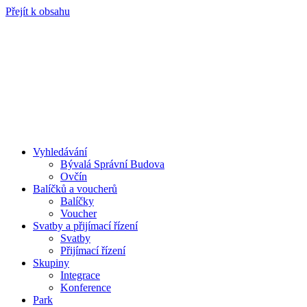
Přejít k obsahu
Vyhledávání
Bývalá Správní Budova
Ovčín
Balíčků a voucherů
Balíčky
Voucher
Svatby a přijímací řízení
Svatby
Přijímací řízení
Skupiny
Integrace
Konference
Park