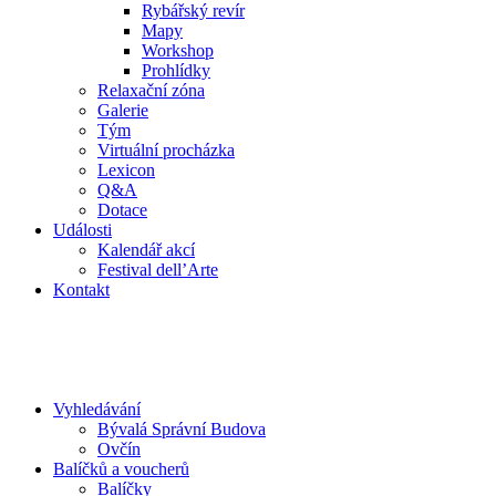
Rybářský revír
Mapy
Workshop
Prohlídky
Relaxační zóna
Galerie
Tým
Virtuální procházka
Lexicon
Q&A
Dotace
Události
Kalendář akcí
Festival dell’Arte
Kontakt
Vyhledávání
Bývalá Správní Budova
Ovčín
Balíčků a voucherů
Balíčky