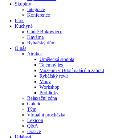
Skupiny
Integrace
Konference
Park
Kuchyně
Chutě Bukowiecu
Kavárna
Rybářský dům
O nás
Atrakce
Umělecká stodola
Tajemný les
Muzeum v Údolí paláců a zahrad
Rybářský revír
Mapy
Workshop
Prohlídky
Relaxační zóna
Galerie
Tým
Virtuální procházka
Lexicon
Q&A
Dotace
Události