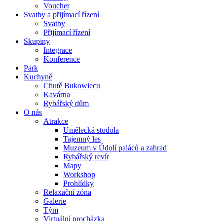
Voucher
Svatby a přijímací řízení
Svatby
Přijímací řízení
Skupiny
Integrace
Konference
Park
Kuchyně
Chutě Bukowiecu
Kavárna
Rybářský dům
O nás
Atrakce
Umělecká stodola
Tajemný les
Muzeum v Údolí paláců a zahrad
Rybářský revír
Mapy
Workshop
Prohlídky
Relaxační zóna
Galerie
Tým
Virtuální procházka