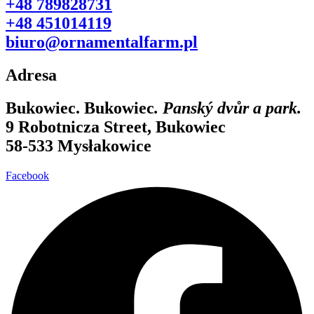
+48 789828731
+48 451014119
biuro@ornamentalfarm.pl
Adresa
Bukowiec.
Bukowiec
. Panský dvůr a park.
9 Robotnicza Street, Bukowiec
58-533 Mysłakowice
Facebook