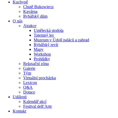
Kuchyně
Chutě Bukowiecu
Kavárna
Rybářský dům
O nás
Atrakce
Umělecká stodola
Tajemný les
Muzeum v Údolí paláců a zahrad
Rybářský revír
Mapy
Workshop
Prohlídky
Relaxační zóna
Galerie
Tým
Virtuální procházka
Lexicon
Q&A
Dotace
Události
Kalendář akcí
Festival dell’Arte
Kontakt