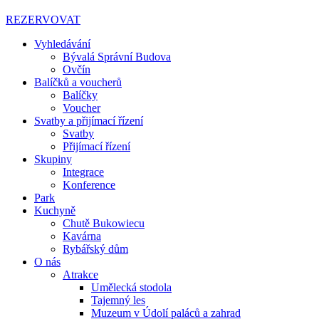
REZERVOVAT
Vyhledávání
Bývalá Správní Budova
Ovčín
Balíčků a voucherů
Balíčky
Voucher
Svatby a přijímací řízení
Svatby
Přijímací řízení
Skupiny
Integrace
Konference
Park
Kuchyně
Chutě Bukowiecu
Kavárna
Rybářský dům
O nás
Atrakce
Umělecká stodola
Tajemný les
Muzeum v Údolí paláců a zahrad