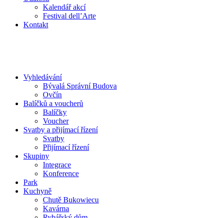
Kalendář akcí
Festival dell’Arte
Kontakt
Vyhledávání
Bývalá Správní Budova
Ovčín
Balíčků a voucherů
Balíčky
Voucher
Svatby a přijímací řízení
Svatby
Přijímací řízení
Skupiny
Integrace
Konference
Park
Kuchyně
Chutě Bukowiecu
Kavárna
Rybářský dům