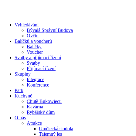
Vyhledávání
Bývalá Správní Budova
Ovčín
Balíčků a voucherů
Balíčky
Voucher
Svatby a přijímací řízení
Svatby
Přijímací řízení
Skupiny
Integrace
Konference
Park
Kuchyně
Chutě Bukowiecu
Kavárna
Rybářský dům
O nás
Atrakce
Umělecká stodola
Tajemný les