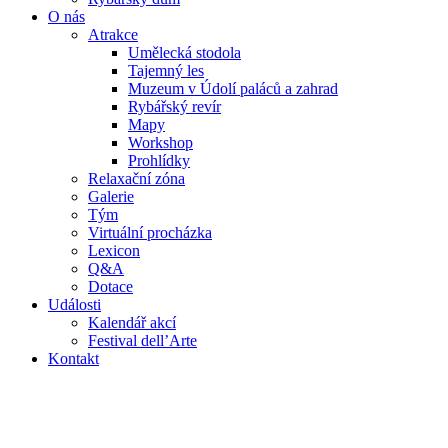
O nás
Atrakce
Umělecká stodola
Tajemný les
Muzeum v Údolí paláců a zahrad
Rybářský revír
Mapy
Workshop
Prohlídky
Relaxační zóna
Galerie
Tým
Virtuální procházka
Lexicon
Q&A
Dotace
Události
Kalendář akcí
Festival dell’Arte
Kontakt