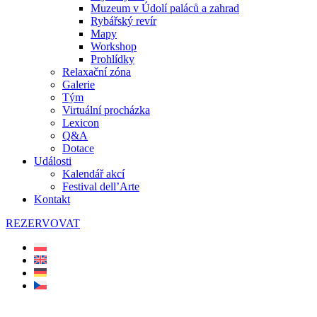
Muzeum v Údolí paláců a zahrad
Rybářský revír
Mapy
Workshop
Prohlídky
Relaxační zóna
Galerie
Tým
Virtuální procházka
Lexicon
Q&A
Dotace
Události
Kalendář akcí
Festival dell’Arte
Kontakt
REZERVOVAT