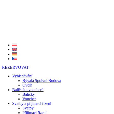
REZERVOVAT
Vyhledávání
Bývalá Správní Budova
Ovčín
Balíčků a voucherů
Balíčky
Voucher
Svatby a přijímací řízení
Svatby
Přijímací řízení