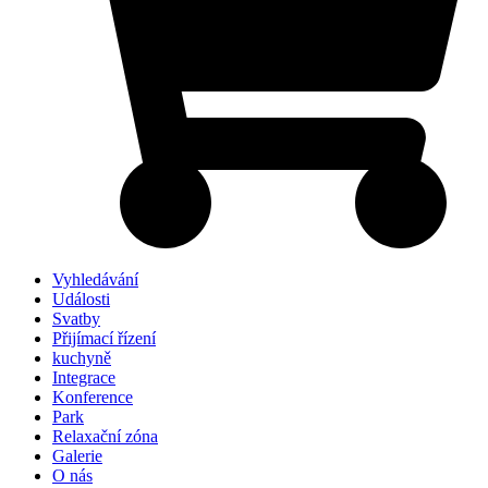
Vyhledávání
Události
Svatby
Přijímací řízení
kuchyně
Integrace
Konference
Park
Relaxační zóna
Galerie
O nás