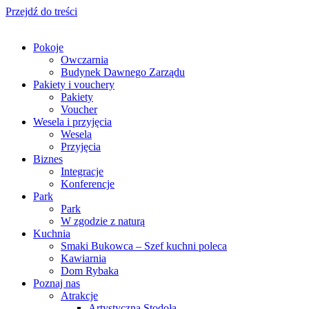
Przejdź do treści
Pokoje
Owczarnia
Budynek Dawnego Zarządu
Pakiety i vouchery
Pakiety
Voucher
Wesela i przyjęcia
Wesela
Przyjęcia
Biznes
Integracje
Konferencje
Park
Park
W zgodzie z naturą
Kuchnia
Smaki Bukowca – Szef kuchni poleca
Kawiarnia
Dom Rybaka
Poznaj nas
Atrakcje
Artystyczna Stodoła