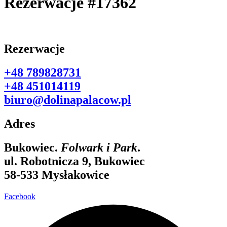
Rezerwacje #17362
Rezerwacje
+48 789828731
+48 451014119
biuro@dolinapalacow.pl
Adres
Bukowiec.
Folwark i Park
.
ul. Robotnicza 9, Bukowiec
58-533 Mysłakowice
Facebook