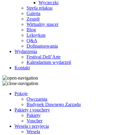
Wycieczki
Strefa relaksu
Galeria
Zespół
Wirtualny spacer
Blog
Leksykon
Q&A
Dofinansowania
Wydarzenia
Festival Dell’Arte
Kalendarium wydarzeń
Kontakt
Pokoje
Owczarnia
Budynek Dawnego Zarządu
Pakiety i vouchery
Pakiety
Voucher
Wesela i przyjęcia
Wesela