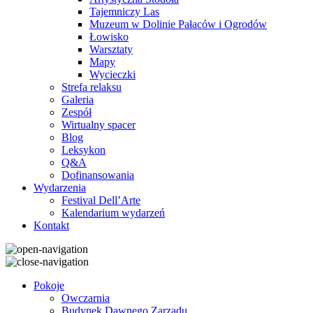
Tajemniczy Las
Muzeum w Dolinie Pałaców i Ogrodów
Łowisko
Warsztaty
Mapy
Wycieczki
Strefa relaksu
Galeria
Zespół
Wirtualny spacer
Blog
Leksykon
Q&A
Dofinansowania
Wydarzenia
Festival Dell’Arte
Kalendarium wydarzeń
Kontakt
Pokoje
Owczarnia
Budynek Dawnego Zarządu