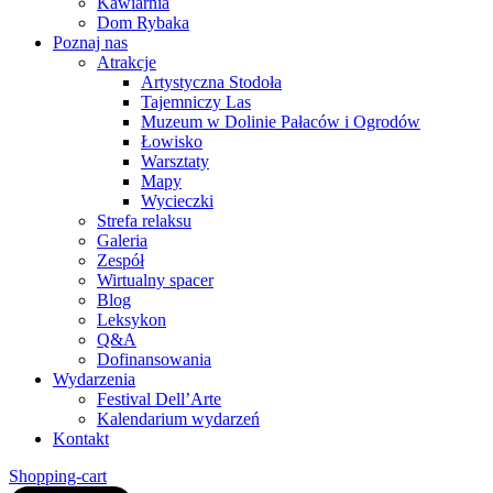
Kawiarnia
Dom Rybaka
Poznaj nas
Atrakcje
Artystyczna Stodoła
Tajemniczy Las
Muzeum w Dolinie Pałaców i Ogrodów
Łowisko
Warsztaty
Mapy
Wycieczki
Strefa relaksu
Galeria
Zespół
Wirtualny spacer
Blog
Leksykon
Q&A
Dofinansowania
Wydarzenia
Festival Dell’Arte
Kalendarium wydarzeń
Kontakt
Shopping-cart