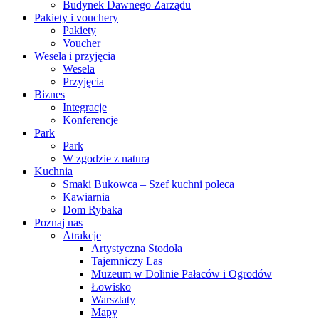
Budynek Dawnego Zarządu
Pakiety i vouchery
Pakiety
Voucher
Wesela i przyjęcia
Wesela
Przyjęcia
Biznes
Integracje
Konferencje
Park
Park
W zgodzie z naturą
Kuchnia
Smaki Bukowca – Szef kuchni poleca
Kawiarnia
Dom Rybaka
Poznaj nas
Atrakcje
Artystyczna Stodoła
Tajemniczy Las
Muzeum w Dolinie Pałaców i Ogrodów
Łowisko
Warsztaty
Mapy