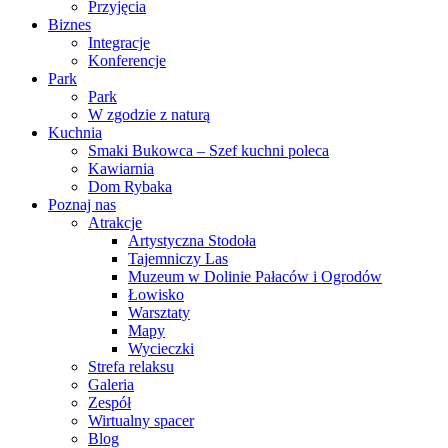
Przyjęcia
Biznes
Integracje
Konferencje
Park
Park
W zgodzie z naturą
Kuchnia
Smaki Bukowca – Szef kuchni poleca
Kawiarnia
Dom Rybaka
Poznaj nas
Atrakcje
Artystyczna Stodoła
Tajemniczy Las
Muzeum w Dolinie Pałaców i Ogrodów
Łowisko
Warsztaty
Mapy
Wycieczki
Strefa relaksu
Galeria
Zespół
Wirtualny spacer
Blog