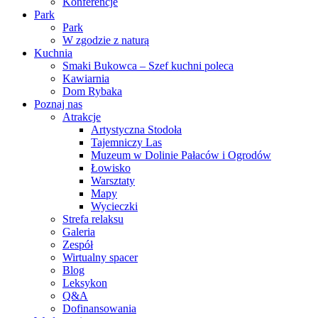
Konferencje
Park
Park
W zgodzie z naturą
Kuchnia
Smaki Bukowca – Szef kuchni poleca
Kawiarnia
Dom Rybaka
Poznaj nas
Atrakcje
Artystyczna Stodoła
Tajemniczy Las
Muzeum w Dolinie Pałaców i Ogrodów
Łowisko
Warsztaty
Mapy
Wycieczki
Strefa relaksu
Galeria
Zespół
Wirtualny spacer
Blog
Leksykon
Q&A
Dofinansowania