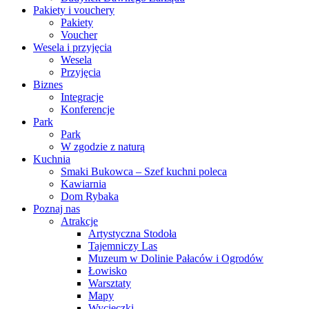
Pakiety i vouchery
Pakiety
Voucher
Wesela i przyjęcia
Wesela
Przyjęcia
Biznes
Integracje
Konferencje
Park
Park
W zgodzie z naturą
Kuchnia
Smaki Bukowca – Szef kuchni poleca
Kawiarnia
Dom Rybaka
Poznaj nas
Atrakcje
Artystyczna Stodoła
Tajemniczy Las
Muzeum w Dolinie Pałaców i Ogrodów
Łowisko
Warsztaty
Mapy
Wycieczki